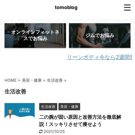
tomoblog
オンラインフィットネ
ジムでお悩み
スでお悩み
リーンボディ今なら2週間無
HOME
>
美容・健康
>
生活改善
>
生活改善
生活改善
美容・健康
二の腕が固い原因と改善方法を徹底解
説！スッキリさせて痩せよう
2021/10/25