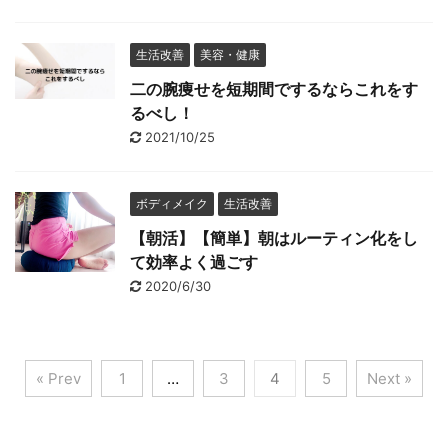
生活改善
美容・健康
二の腕痩せを短期間でするならこれをす
るべし！
2021/10/25
ボディメイク
生活改善
【朝活】【簡単】朝はルーティン化をし
て効率よく過ごす
2020/6/30
« Prev
1
…
3
4
5
Next »