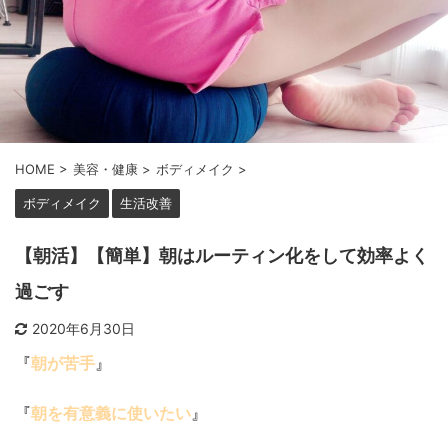
HOME
>
美容・健康
>
ボディメイク
>
ボディメイク
生活改善
【朝活】【簡単】朝はルーティン化をして効率よく
過ごす
2020年6月30日
『
朝が苦手
』
『
朝を有意義に使いたい
』